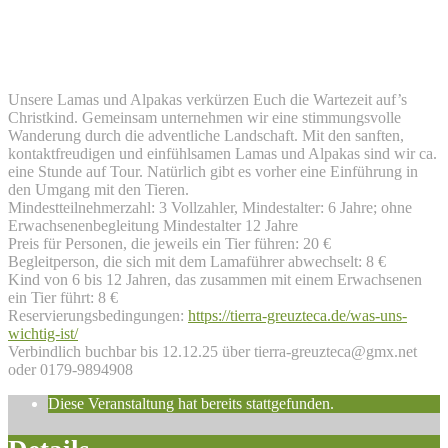
Wir warten aufs Christkind!
13
Dezember
Unsere Lamas und Alpakas verkürzen Euch die Wartezeit auf’s
Christkind. Gemeinsam unternehmen wir eine stimmungsvolle
Wanderung durch die adventliche Landschaft. Mit den sanften,
kontaktfreudigen und einfühlsamen Lamas und Alpakas sind wir ca.
eine Stunde auf Tour. Natürlich gibt es vorher eine Einführung in
den Umgang mit den Tieren.
Mindestteilnehmerzahl: 3 Vollzahler, Mindestalter: 6 Jahre; ohne
Erwachsenenbegleitung Mindestalter 12 Jahre
Preis für Personen, die jeweils ein Tier führen: 20 €
Begleitperson, die sich mit dem Lamaführer abwechselt: 8 €
Kind von 6 bis 12 Jahren, das zusammen mit einem Erwachsenen
ein Tier führt: 8 €
Reservierungsbedingungen:
https://tierra-greuzteca.de/was-uns-
wichtig-ist/
Verbindlich buchbar bis 12.12.25 über tierra-greuzteca@gmx.net
oder 0179-9894908
Diese Veranstaltung hat bereits stattgefunden.