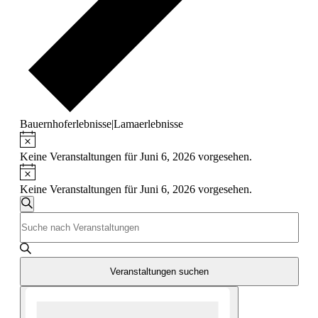
Bauernhoferlebnisse|Lamaerlebnisse
Hinweis
Veranstaltungen
für
Keine Veranstaltungen für Juni 6, 2026 vorgesehen.
Hinweis
Juni
Keine Veranstaltungen für Juni 6, 2026 vorgesehen.
6,
Veranstaltungen
2026
Suche
Bitte
Suche
Schlüsselwort
und
eingeben.
Suche
Ansichten,
nach
Veranstaltungen suchen
Navigation
Veranstaltungen
Veranstaltung
Schlüsselwort.
Ansichten-