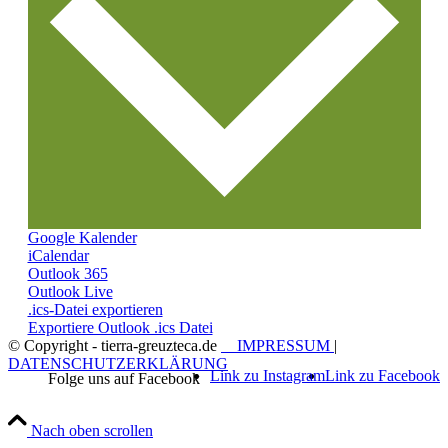
Google Kalender
iCalendar
Outlook 365
Outlook Live
.ics-Datei exportieren
Exportiere Outlook .ics Datei
© Copyright - tierra-greuzteca.de
IMPRESSUM
|
DATENSCHUTZERKLÄRUNG
Link zu Instagram
Link zu Facebook
Nach oben scrollen