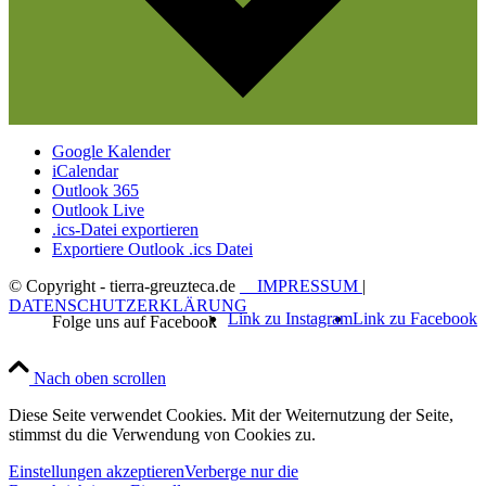
Google Kalender
iCalendar
Outlook 365
Outlook Live
.ics-Datei exportieren
Exportiere Outlook .ics Datei
© Copyright - tierra-greuzteca.de
IMPRESSUM
|
DATENSCHUTZERKLÄRUNG
Link zu Instagram
Link zu Facebook
Nach oben scrollen
Diese Seite verwendet Cookies. Mit der Weiternutzung der Seite,
stimmst du die Verwendung von Cookies zu.
Einstellungen akzeptieren
Verberge nur die