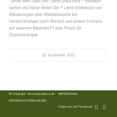
Unter dem Dach von Tierra Greuzteca – Heilraum
Garten und Natur finden Sie: * Lama-Erlebnisse von
Wanderungen über Weidebesuche bis
Veranstaltungen nach Wunsch und andere Formate
auf unserem Bauernhof * eine Praxis für
Psychotherapie…
20. Dezember 2022
© Copyright - tierra-greuzteca.de
IMPRESSUM
|
DATENSCHUTZERKLÄRUNG