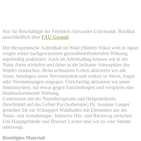
FAU Gesund: Atem-Pause im Wald 1
16
Juni
Nur für Beschäftigte der Friedrich-Alexander-Universität. Buchbar
ausschließlich über
FAU Gesund
.
Der therapeutische Aufenthalt im Wald (Shinrin Yoku) wird in Japan
wegen seiner nachgewiesenen gesundheitsfördernden Wirkung
regelmäßig praktiziert. Auch im Arbeitsalltag können wir in der
Natur Atem schöpfen und dabei in die heilsame Atmosphäre des
Waldes eintauchen. Beim achtsamen Gehen aktivieren wir alle
Sinne, beruhigen unser Nervensystem und wirken so Stress, Angst
oder Verstimmungen entgegen. Gleichzeitig aktivieren wir unser
Immunsystem, tun etwas gegen Entzündungen und verspüren eine
blutdrucksenkende Wirkung.
Gemeinsam mit der Naturtherapeutin und Heilpraktikerin
(beschränkt auf das Gebiet Psychotherapie) Dr. Susanne Langer
genießen Sie ein Schnupper-Waldbaden mit Elementen aus der
Natur- und Atemtherapie. Inklusive Hin- und Rückweg zwischen
Uni-Hauptgebäude und Brucker Lacher sind wir ca. eine Stunde
unterwegs.
Benötigtes Material: