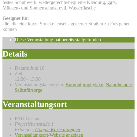
festes Schuhwerk, wettergerechte/bequeme Kleidung, ggfs.
Mücken- und Sonnenschutz, evtl. Wasserflasche
Geeignet für:
alle, die eine kurze Strecke jenseits geteerter Straßen zu Fuß gehen
können
Diese Veranstaltung hat bereits stattgefunden.
Details
Datum:
Juni 16
Zeit:
12:30 - 13:30
Veranstaltungskategorien:
Burnoutprophylaxe
,
Naturtherapie
,
Selbstfürsorge
Veranstaltungsort
FAU Gesund
Freyeslebenstraße 1
Erlangen
,
Google Karte anzeigen
Veranstaltungsort-Website anzeigen