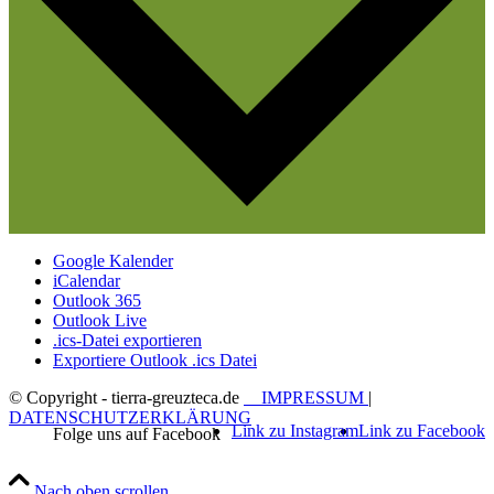
Google Kalender
iCalendar
Outlook 365
Outlook Live
.ics-Datei exportieren
Exportiere Outlook .ics Datei
© Copyright - tierra-greuzteca.de
IMPRESSUM
|
DATENSCHUTZERKLÄRUNG
Link zu Instagram
Link zu Facebook
Nach oben scrollen