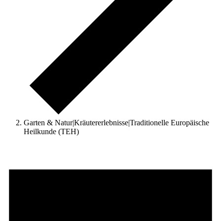
Garten & Natur|Kräutererlebnisse|Traditionelle Europäische
Heilkunde (TEH)
Veranstaltungen
für
August
9,
2026